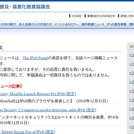
2
ニュースは、
The IPv6 Portal
の承諾を得て、当該ページ掲載ニュース
す。
2
に提供しておりますが、その品質に責任を負いません。
2
内容に関して、本協議会は一切責任を負うものではありません。
2
のニュース記事】
2
ersity, Mozilla Launch Browser For IPv6 [原文]
2
ozilla社はIPv6用のブラウザを発表した】（2010年12月31日）
2
t Security 5.3 improves rootkit detection, adds IPv6 [原文]
のインターネットセキュリティ5.3はルートキットの検出を改善、IPv6を
2
010年12月31日）
2
 Targets Secure Use of IPv6 [原文]