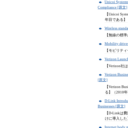
Unicoi Systems
Compliance [原文]
【Unicoi 
年目である】（
Wireless stand
【無線の標準が
Mobility driv
【モビリティー
Verizon Launch
【Verizon
Verizon Busine
[原文]
【Verizo
る】（2010年
D-Link Introdu
Businesses [原文]
【D-Lin
けに導入した】
Internet body 