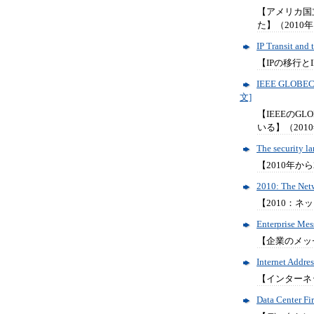
【アメリカ国
た】（2010年
IP Transit and
【IPの移行と
IEEE GLOBECOM
文]
【IEEEのG
いる】（2010
The security 
【2010年か
2010: The Net
【2010：ネ
Enterprise Me
【企業のメッセ
Internet Addr
【インターネ
Data Center Fi