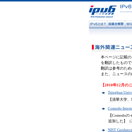
本ページに記載の
を翻訳したもので
翻訳は参考のため
また、ニュースの
【2010年12月
Tsinghua Univ
【清華大学、M
Comodo Interne
【Comodo
追加した】（2
NIST Guidance