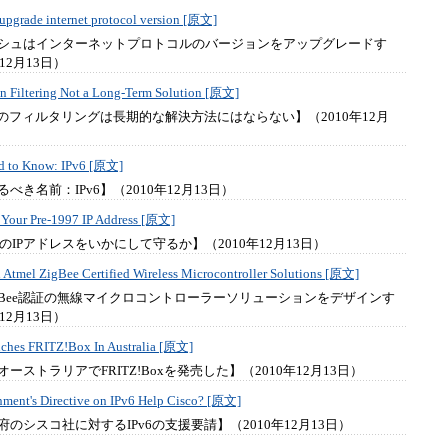
upgrade internet protocol version [原文]
シュはインターネットプロトコルのバージョンをアップグレードす
12月13日）
n Filtering Not a Long-Term Solution [原文]
判のフィルタリングは長期的な解決方法にはならない】（2010年12月
d to Know: IPv6 [原文]
べき名前：IPv6】（2010年12月13日）
 Your Pre-1997 IP Address [原文]
前のIPアドレスをいかにして守るか】（2010年12月13日）
 Atmel ZigBee Certified Wireless Microcontroller Solutions [原文]
ZigBee認証の無線マイクロコントローラーソリューションをデザインす
12月13日）
nches FRITZ!Box In Australia [原文]
deはオーストラリアでFRITZ!Boxを発売した】（2010年12月13日）
nment's Directive on IPv6 Help Cisco? [原文]
のシスコ社に対するIPv6の支援要請】（2010年12月13日）