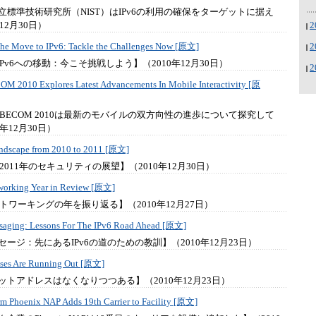
立標準技術研究所（NIST）はIPv6の利用の確保をターゲットに据え
12月30日）
 the Move to IPv6: Tackle the Challenges Now [原文]
IPv6への移動：今こそ挑戦しよう】（2010年12月30日）
 2010 Explores Latest Advancements In Mobile Interactivity [原
LOBECOM 2010は最新のモバイルの双方向性の進歩について探究して
年12月30日）
landscape from 2010 to 2011 [原文]
ら2011年のセキュリティの展望】（2010年12月30日）
working Year in Review [原文]
ットワーキングの年を振り返る】（2010年12月27日）
ssaging: Lessons For The IPv6 Road Ahead [原文]
ージ：先にあるIPv6の道のための教訓】（2010年12月23日）
esses Are Running Out [原文]
ットアドレスはなくなりつつある】（2010年12月23日）
rm Phoenix NAP Adds 19th Carrier to Facility [原文]