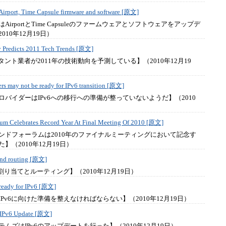
Airport, Time Capsule firmware and software [原文]
AirportとTime Capsuleのファームウェアとソフトウェアをアップデ
010年12月19日）
y Predicts 2011 Tech Trends [原文]
タント業者が2011年の技術動向を予測している】（2010年12月19
ers may not be ready for IPv6 transition [原文]
ロバイダーはIPv6への移行への準備が整っていないようだ】（2010
um Celebrates Record Year At Final Meeting Of 2010 [原文]
ンドフォーラムは2010年のファイナルミーティングにおいて記念す
】（2010年12月19日）
and routing [原文]
割り当てとルーティング】（2010年12月19日）
 ready for IPv6 [原文]
Pv6に向けた準備を整えなければならない】（2010年12月19日）
 IPv6 Update [原文]
ムズはIPv6のアップデートを行った】（2010年12月19日）