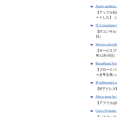
Apple updates 
【アップル社は
ートした】（2
IT Consultanc
【ITコンサル
日）
Service provid
【サービスプ
年12月19日）
Broadband For
【ブロードバ
べき年を祝った
IP addressing 
【IPアドレス
Africa must be
【アフリカはI
Cisco Systems
【シスコシステ