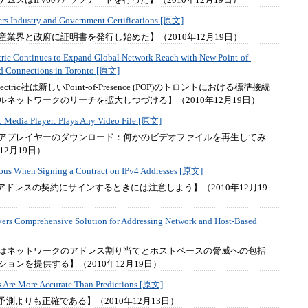
rs Industry and Government Certifications [原文]
産業界と政府に証明書を発行し始めた】（2010年12月19日）
tric Continues to Expand Global Network Reach with New Point-of-
rd Connections in Toronto [原文]
 Electric社は新しいPoint-of-Presence (POP)のトロントにおける標準接続
ルネットワークのリーチを拡大しつづける】（2010年12月19日）
Media Player: Plays Any Video File [原文]
ィアプレイヤーのダウンロード：何かのビデオファイルを再生してみ
12月19日）
ous When Signing a Contract on IPv4 Addresses [原文]
v4アドレスの契約にサインするときには注意しよう】（2010年12月19
vers Comprehensive Solution for Addressing Network and Host-Based
sys社はネットワークのアドレス割り当てとホストベースの脅威への包括
ョンを提供する】（2010年12月19日）
s Are More Accurate Than Predictions [原文]
は予測よりも正確である】（2010年12月13日）