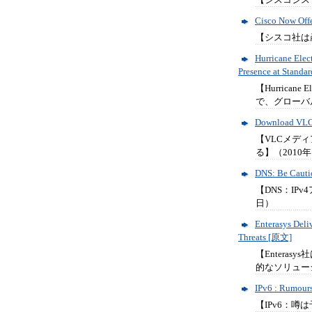
Cisco Now Offe
【シスコ社は
Hurricane Elec
Presence at Standa
【Hurricane
で、グローバ
Download VLC 
【VLCメデ
る】（2010年
DNS: Be Cauti
【DNS：IP
日）
Enterasys Deli
Threats [原文]
【Entera
的なソリューシ
IPv6 : Rumour
【IPv6：噂