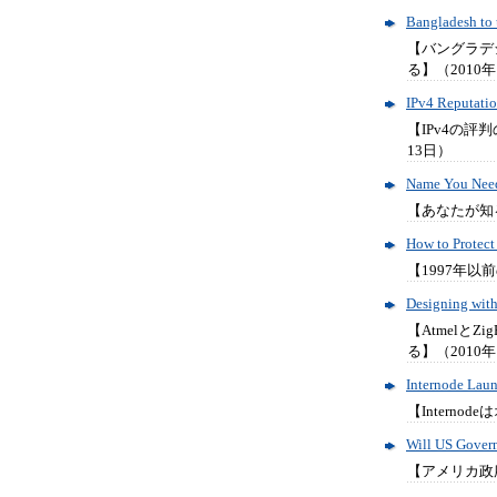
Bangladesh to 
【バングラデ
る】（2010年
IPv4 Reputatio
【IPv4の評
13日）
Name You Nee
【あなたが知る
How to Protect
【1997年以
Designing with
【Atmelと
る】（2010年
Internode Lau
【Interno
Will US Gover
【アメリカ政府