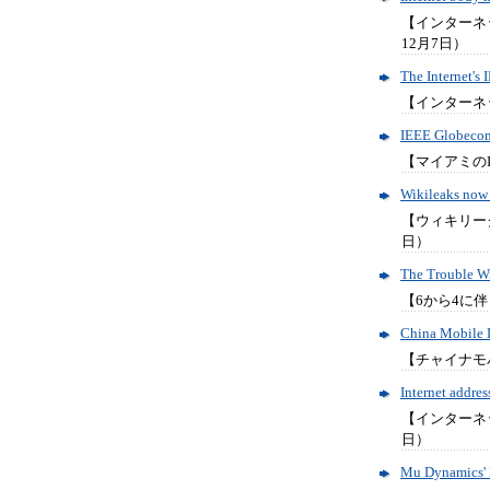
【インターネ
12月7日）
The Internet's
【インターネッ
IEEE Globecom
【マイアミのIE
Wikileaks now 
【ウィキリー
日）
The Trouble W
【6から4に伴
China Mobile 
【チャイナモバ
Internet addre
【インターネ
日）
Mu Dynamics' I