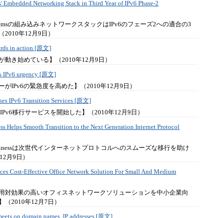
' Embedded Networking Stack in Third Year of IPv6 Phase-2
Systemsの組み込みネットワークスタックはIPv6のフェーズ2への適合の3
2010年12月9日）
ards in action [原文]
動き始めている】（2010年12月9日）
es IPv6 urgency [原文]
がIPv6の緊急度を高めた】（2010年12月9日）
es IPv6 Transition Services [原文]
社はIPv6移行サービスを開始した】（2010年12月9日）
ss Helps Smooth Transition to the Next Generation Internet Protocol
n Businessは次世代インターネットプロトコルへのスムーズな移行を助け
12月9日）
ces Cost-Effective Office Network Solution For Small And Medium
kは費用対効果の高いオフィスネットワークソリューションを中小企業向
（2010年12月7日）
meets on domain names, IP addresses [原文]