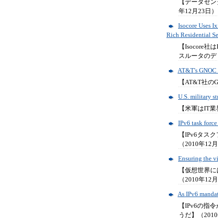
【データセンタ
年12月23日）
Isocore Uses Ix
Rich Residential S
【Isocore
スルータのデ
AT&T's GNOC a
【AT&T社の
U.S. military 
【米軍はIT業
IPv6 task forc
【IPv6タ
（2010年12
Ensuring the vi
【仮想世界に
（2010年12
As IPv6 mandate
【IPv6の
うだ】（2010